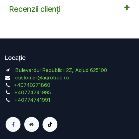
Recenzii clienți
Locație
Bulevardul Republicii 2Z, Adjud 625100
customer@agrotrac.ro
+40740271860
+40774741995
+40774741991