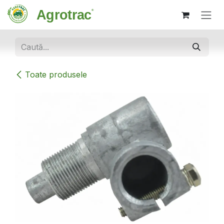
Sari la conținut
Toate produsele