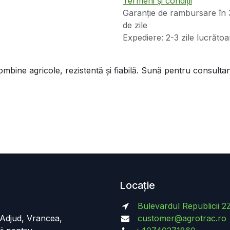
Termeni și condiții
Garanție de rambursare în 
de zile
Expediere: 2-3 zile lucrătoa
bine agricole, rezistentă și fiabilă. Sună pentru consultan
Locație
Bulevardul Republicii 2
n Adjud, Vrancea,
customer@agrotrac.ro