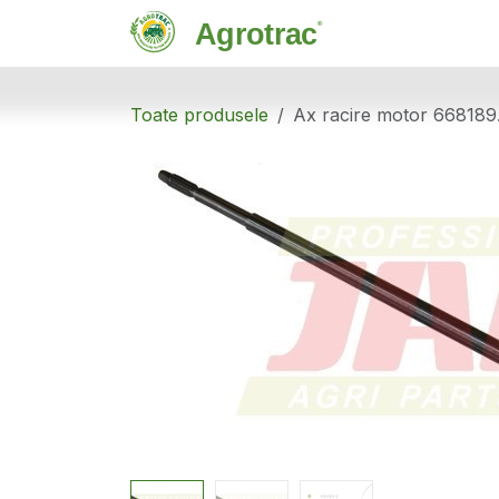
Sari la conținut
Magazin
C
Toate produsele
Ax racire motor 668189