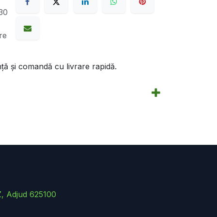
30
re
ță și comandă cu livrare rapidă.
Z, Adjud 625100