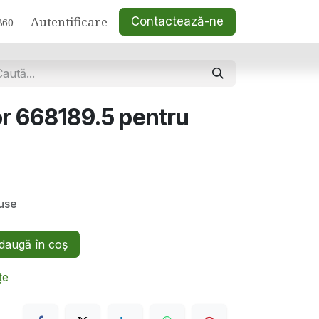
Autentificare
Contactează-ne
860
or 668189.5 pentru
luse
augă în coș
țe