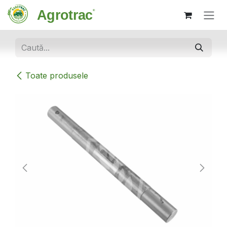
Sari la conținut
Toate produsele