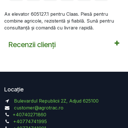
Ax elevator 605127.1 pentru Claas. Piesă pentru
combine agricole, rezistentă și fiabilă. Sună pentru
consultanță și comandă cu livrare rapidă.
Recenzii clienți
Locație
Bulevardul Republicii 2Z, Adjud 625100
customer@agrotrac.ro
+40740271860
+40774741995