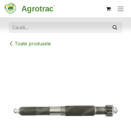
Sari la conținut
Toate produsele