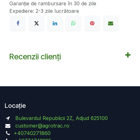
Garanție de rambursare în 30 de zile
Expediere: 2-3 zile lucrătoare
Recenzii clienți
Locație
Bulevardul Republicii 2Z, Adjud 625100
customer@agrotrac.ro
+40740271860