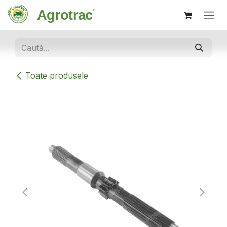
Sari la conținut
Toate produsele