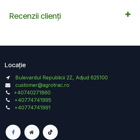
Recenzii clienți
Locație
Bulevardul Republicii 2Z, Adjud 625100
customer@agrotrac.ro
+40740271860
+40774741995
+40774741991