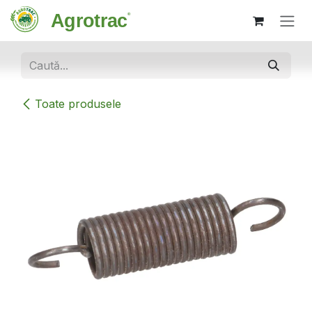
Sari la conținut
Toate produsele