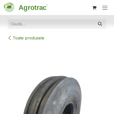
Sari la conținut
Toate produsele