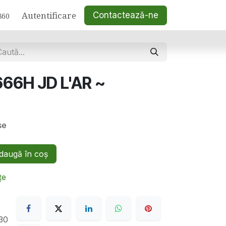
Autentificare
Contactează-ne
860
666H JD L'AR ~
se
augă în coș
țe
30