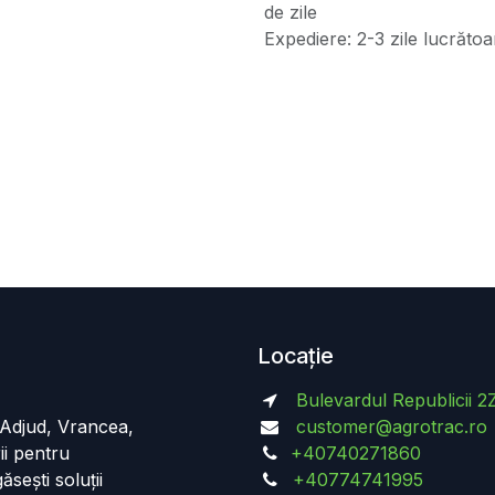
de zile
Expediere: 2-3 zile lucrătoa
Locație
Bulevardul Republicii 2
n Adjud, Vrancea,
customer@agrotrac.ro
ii pentru
+40740271860
ăsești soluții
+40774741995