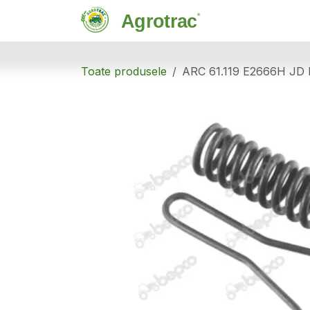
Sari la conținut
Magazin
C
Toate produsele
ARC 61.119 E2666H JD 