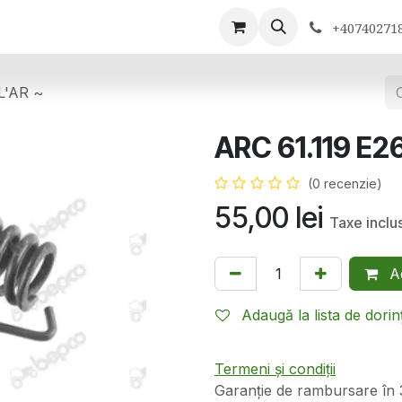
ontactează-ne
+40740271
L'AR ~
ARC 61.119 E2
(0 recenzie)
55,00
lei
Taxe inclu
Ad
Adaugă la lista de dorin
Termeni și condiții
Garanție de rambursare în 