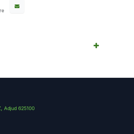
re
Z, Adjud 625100