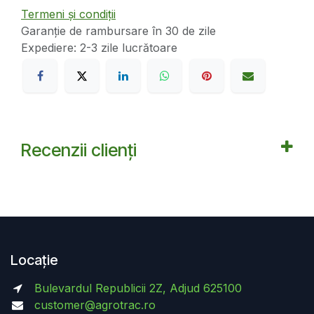
Termeni și condiții
Garanție de rambursare în 30 de zile
Expediere: 2-3 zile lucrătoare
Recenzii clienți
Locație
Bulevardul Republicii 2Z, Adjud 625100
customer@agrotrac.ro