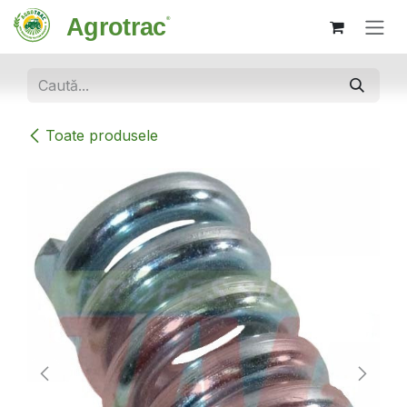
Sari la conținut
Toate produsele