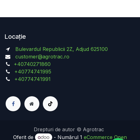
Locație
Bulevardul Republicii 2Z, Adjud 625100
customer@agrotrac.ro
+40740271860
+40774741995
+40774741991
Drepturi de autor © Agrotrac
Oferit de
- Numărul 1
eCommerce Open