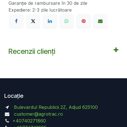
Garanție de rambursare în 30 de zile
Expediere: 2-3 zile lucrătoare
Recenzii clienți
Locație
Bulevardul Republicii 2Z, Adjud 625100
customer@agrotrac.ro
+40740271860