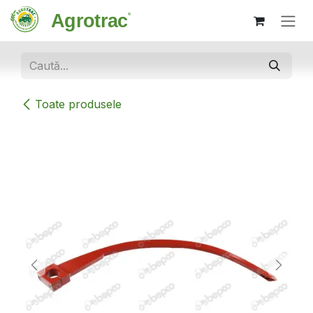
Sari la conținut
Toate produsele