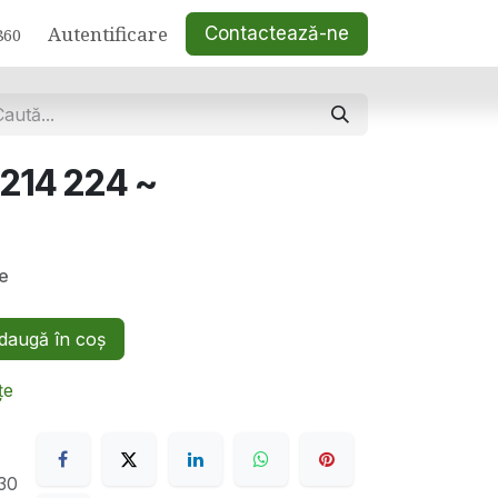
Autentificare
Contactează-ne
860
 214 224 ~
se
augă în coș
țe
30