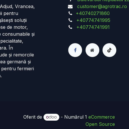
n Adjud, Vrancea,
customer@agrotrac.ro
ii pentru
+40740271860
ăsești soluții
+40774741995
iese de motor,
+40774741991
de consumabile și
pecialitate,
ara. În
ude și remorcile
tea germană și
 pentru fermieri
.
Oferit de
- Numărul 1
eCommerce
Open Source