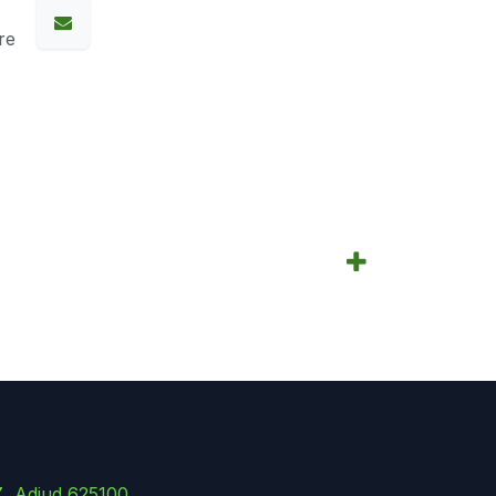
re
Z, Adjud 625100