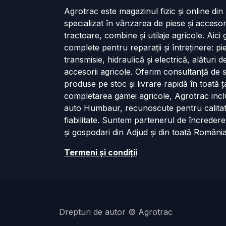
Agrotrac este magazinul fizic și online di
specializat în vânzarea de piese și accesor
tractoare, combine și utilaje agricole. Aici g
complete pentru reparații și întreținere: p
transmisie, hidraulică și electrică, alături 
accesorii agricole. Oferim consultanță de s
produse pe stoc și livrare rapidă în toată ț
completarea gamei agricole, Agrotrac incl
auto Humbaur, recunoscute pentru calita
fiabilitate. Suntem partenerul de încredere
și gospodari din Adjud și din toată România
Termeni și cond​iții
Drepturi de autor © Agrotrac