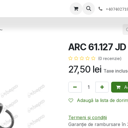
ontactează-ne
+40740271
 ~
ARC 61.127 JD
(0 recenzie)
27,50
lei
Taxe inclu
Ad
Adaugă la lista de dorin
Termeni și condiții
Garanție de rambursare în 