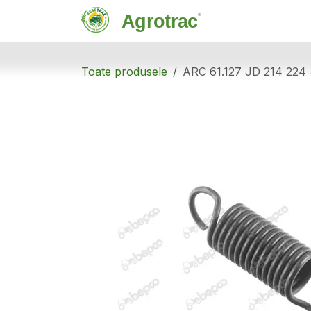
Sari la conținut
Magazin
C
Toate produsele
ARC 61.127 JD 214 224