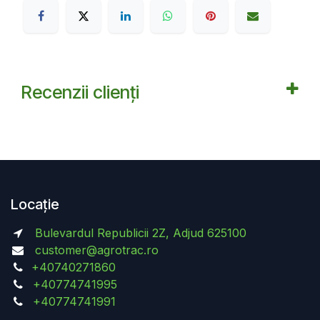
Recenzii clienți
Locație
Bulevardul Republicii 2Z, Adjud 625100
customer@agrotrac.ro
+40740271860
+40774741995
+40774741991