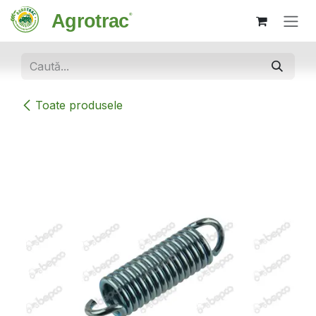
Sari la conținut
Toate produsele