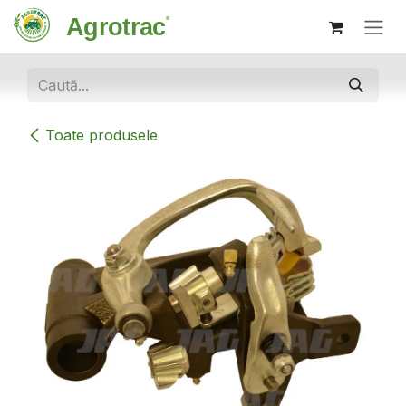
Sari la conținut
Toate produsele