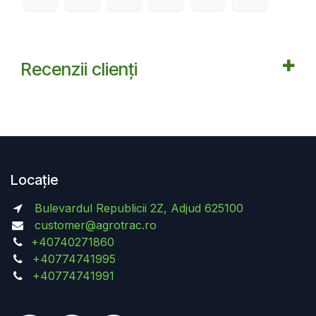
Recenzii clienți
Locație
Bulevardul Republicii 2Z, Adjud 625100
customer@agrotrac.ro
+40740271860
+40774741995
+40774741991