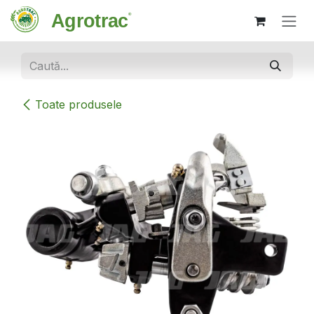
Sari la conținut
Toate produsele