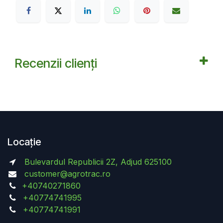
Recenzii clienți
Locație
Bulevardul Republicii 2Z, Adjud 625100
customer@agrotrac.ro
+40740271860
+40774741995
+40774741991