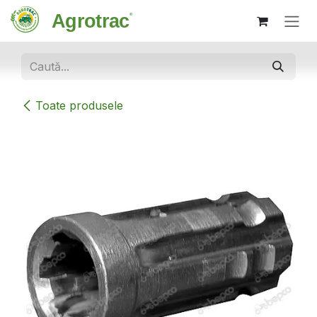
Sari la conținut
Toate produsele