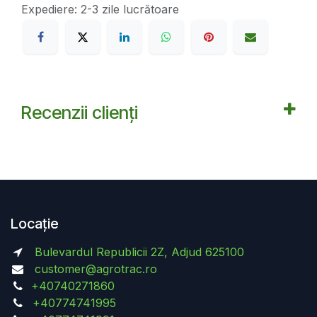
Expediere: 2-3 zile lucrătoare
Recenzii clienți
Locație
Bulevardul Republicii 2Z, Adjud 625100
customer@agrotrac.ro
+40740271860
+40774741995