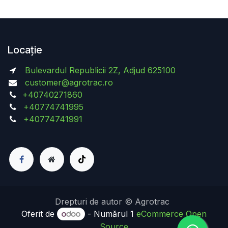
Locație
Bulevardul Republicii 2Z, Adjud 625100
customer@agrotrac.ro
+40740271860
+40774741995
+40774741991
Drepturi de autor © Agrotrac
Oferit de
- Numărul 1
eCommerce Open
Source