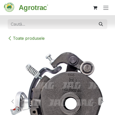
Sari la conținut
Toate produsele