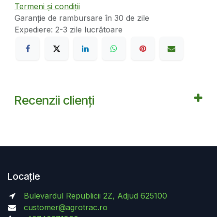
Termeni și condiții
Garanție de rambursare în 30 de zile
Expediere: 2-3 zile lucrătoare
Recenzii clienți
Locație
Bulevardul Republicii 2Z, Adjud 625100
customer@agrotrac.ro