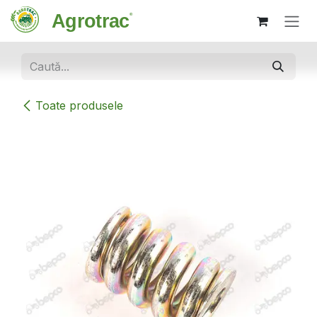
Sari la conținut
Toate produsele