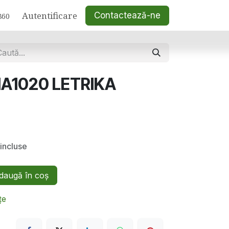
Autentificare
Contactează-ne
860
IA1020 LETRIKA
incluse
augă în coș
țe