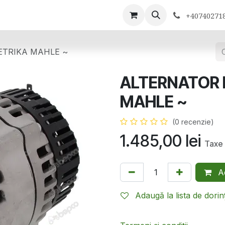
ontactează-ne
+40740271
ETRIKA MAHLE ~
ALTERNATOR 
MAHLE ~
(0 recenzie)
1.485,00
lei
Taxe 
Ad
Adaugă la lista de dorin