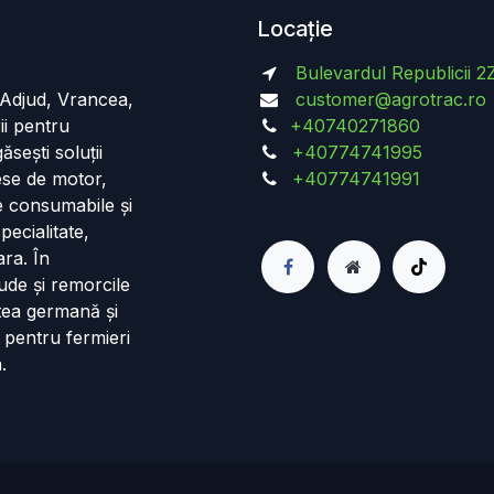
Locație
Bulevardul Republicii 2
n Adjud, Vrancea,
customer@agrotrac.ro
ii pentru
+40740271860
ăsești soluții
+40774741995
iese de motor,
+40774741991
de consumabile și
pecialitate,
ara. În
ude și remorcile
tea germană și
 pentru fermieri
.