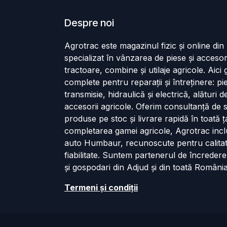
Despre noi
Agrotrac este magazinul fizic și online di
specializat în vânzarea de piese și accesor
tractoare, combine și utilaje agricole. Aici g
complete pentru reparații și întreținere: p
transmisie, hidraulică și electrică, alături 
accesorii agricole. Oferim consultanță de s
produse pe stoc și livrare rapidă în toată ț
completarea gamei agricole, Agrotrac incl
auto Humbaur, recunoscute pentru calita
fiabilitate. Suntem partenerul de încredere
și gospodari din Adjud și din toată România
Termeni și cond​iții