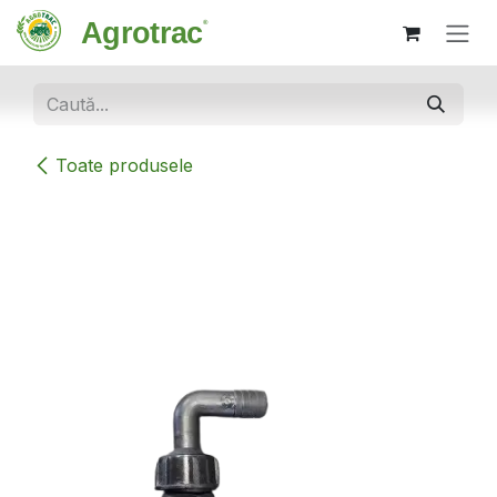
Sari la conținut
Toate produsele