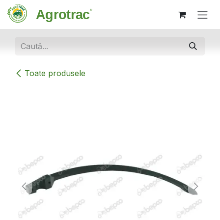
Sari la conținut
Toate produsele