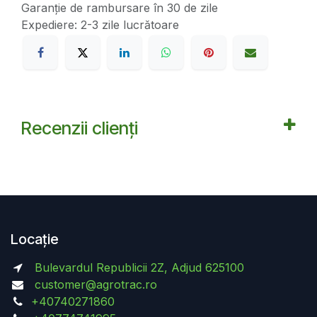
Garanție de rambursare în 30 de zile
Expediere: 2-3 zile lucrătoare
Recenzii clienți
Locație
Bulevardul Republicii 2Z, Adjud 625100
customer@agrotrac.ro
+40740271860