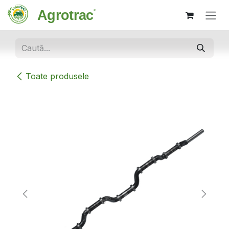
Sari la conținut
Toate produsele