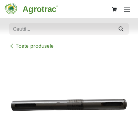
Sari la conținut
Toate produsele