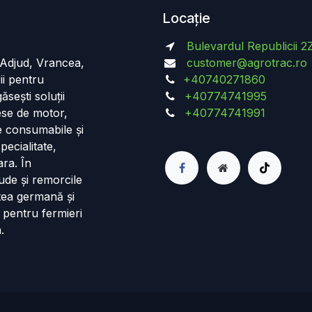
Locație
Bulevardul Republicii 2
n Adjud, Vrancea,
customer@agrotrac.ro
ii pentru
+40740271860
ăsești soluții
+40774741995
iese de motor,
+40774741991
de consumabile și
pecialitate,
ara. În
ude și remorcile
tea germană și
 pentru fermieri
.