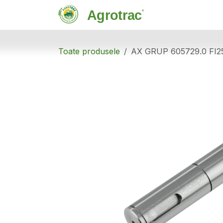
Sari la conținut
Magazin
C
Toate produsele
AX GRUP 605729.0 FI2