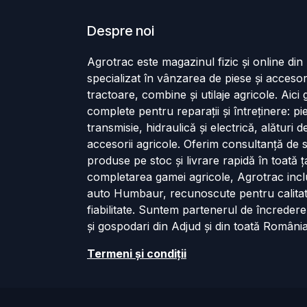
Despre noi
Agrotrac este magazinul fizic și online di
specializat în vânzarea de piese și accesor
tractoare, combine și utilaje agricole. Aici g
complete pentru reparații și întreținere: p
transmisie, hidraulică și electrică, alături 
accesorii agricole. Oferim consultanță de s
produse pe stoc și livrare rapidă în toată ț
completarea gamei agricole, Agrotrac incl
auto Humbaur, recunoscute pentru calita
fiabilitate. Suntem partenerul de încredere
și gospodari din Adjud și din toată România
Termeni și cond​iții