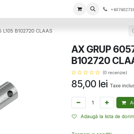
ontactează-ne
+40740271
5 L105 B102720 CLAAS
AX GRUP 6057
B102720 CLA
(0 recenzie)
85,00
lei
Taxe inclu
Ad
Adaugă la lista de dorin