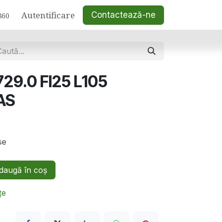
Autentificare
Contactează-ne
860
29.0 FI25 L105
AS
se
augă în coș
țe