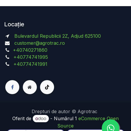
Locație
Bulevardul Republicii 2Z, Adjud 625100
customer@agrotrac.ro
+40740271860
+40774741995
+40774741991
Drepturi de autor © Agrotrac
Oferit de
- Numărul 1
eCommerce Open
Source