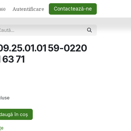
Autentificare
Contactează-ne
860
09.25.01.01 59-0220
 63 71
cluse
augă în coș
țe