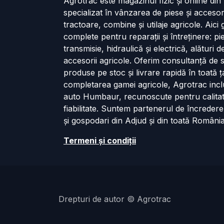
Agrotrac este magazinul fizic și online di
specializat în vânzarea de piese și accesor
tractoare, combine și utilaje agricole. Aici g
complete pentru reparații și întreținere: p
transmisie, hidraulică și electrică, alături 
accesorii agricole. Oferim consultanță de s
produse pe stoc și livrare rapidă în toată ț
completarea gamei agricole, Agrotrac incl
auto Humbaur, recunoscute pentru calita
fiabilitate. Suntem partenerul de încredere
și gospodari din Adjud și din toată România
Termeni și cond​iții
Drepturi de autor © Agrotrac