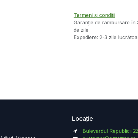
Termeni și condiții
Garanție de rambursare în 
de zile
Expediere: 2-3 zile lucrătoa
Locație
Bulevardul Republicii 2