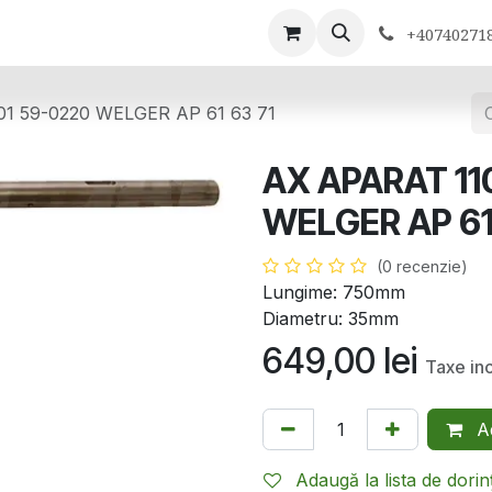
ontactează-ne
+40740271
01 59-0220 WELGER AP 61 63 71
AX APARAT 11
WELGER AP 61
(0 recenzie)
Lungime: 750mm
Diametru: 35mm
649,00
lei
Taxe in
Ad
Adaugă la lista de dorin