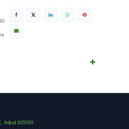
30
re
Z, Adjud 625100