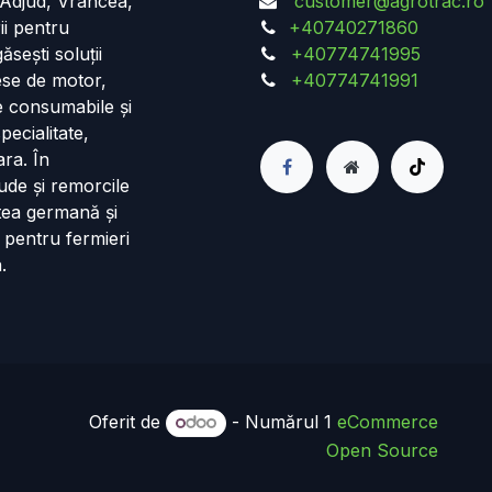
n Adjud, Vrancea,
customer@agrotrac.ro
ii pentru
+40740271860
ăsești soluții
+40774741995
iese de motor,
+40774741991
de consumabile și
pecialitate,
ara. În
ude și remorcile
tea germană și
 pentru fermieri
.
Oferit de
- Numărul 1
eCommerce
Open Source