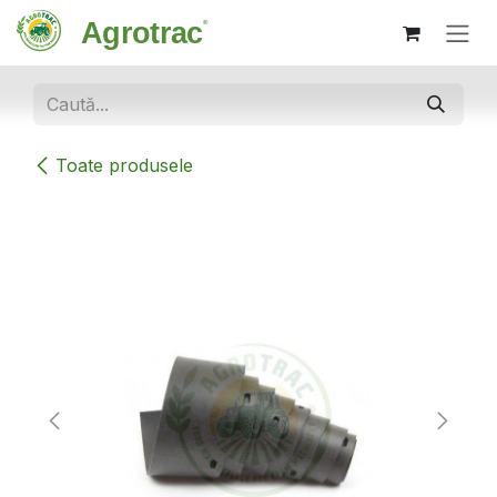
Sari la conținut
Toate produsele