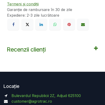
Termeni și condiții
Garanție de rambursare în 30 de zile
Expediere: 2-3 zile lucrătoare
Recenzii clienți
Locație
Bulevardul Republicii 2Z, Adjud 625100
customer@agrotrac.ro