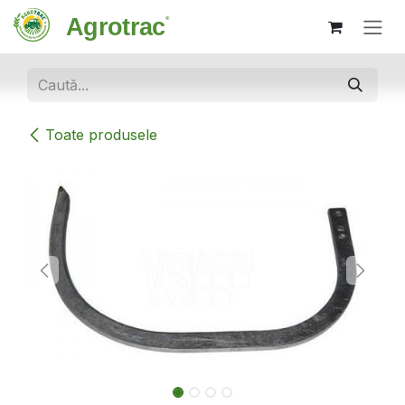
Sari la conținut
Toate produsele