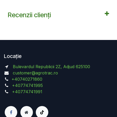
Recenzii clienți
Locație
Bulevardul Republicii 2Z, Adjud 625100
customer@agrotrac.ro
+40740271860
+40774741995
+40774741991