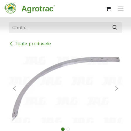
Sari la conținut
Toate produsele