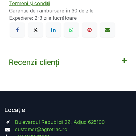
Termeni și condiții
Garanție de rambursare în 30 de zile
Expediere: 2-3 zile lucrătoare
Recenzii clienți
Locație
Bulevardul Republicii 2Z, Adjud 625100
customer@agrotrac.ro