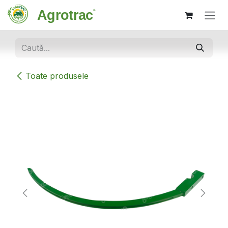
Sari la conținut
Toate produsele