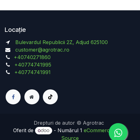
Locație
Bulevardul Republicii 2Z, Adjud 625100
customer@agrotrac.ro
+40740271860
+40774741995
+40774741991
Drepturi de autor © Agrotrac
Oferit de
- Numărul 1
eCommerce Open
Source