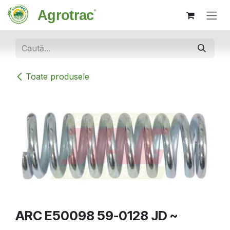
Sari la conținut
Toate produsele
ARC E50098 59-0128 JD ~