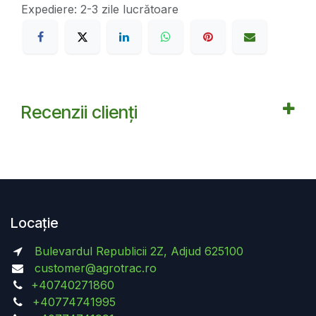
Expediere: 2-3 zile lucrătoare
Recenzii clienți
Locație
Bulevardul Republicii 2Z, Adjud 625100
customer@agrotrac.ro
+40740271860
+40774741995