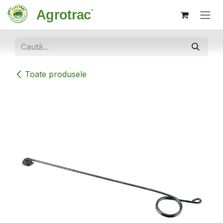
Sari la conținut
Toate produsele