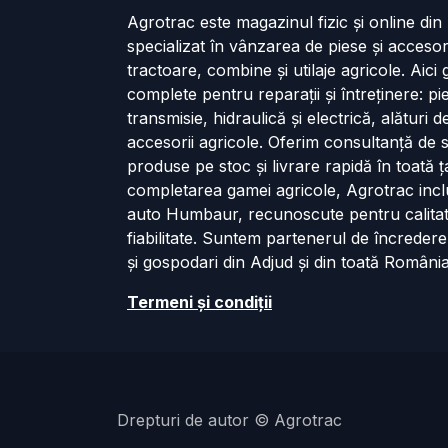
Agrotrac este magazinul fizic și online di
specializat în vânzarea de piese și accesor
tractoare, combine și utilaje agricole. Aici g
complete pentru reparații și întreținere: p
transmisie, hidraulică și electrică, alături 
accesorii agricole. Oferim consultanță de s
produse pe stoc și livrare rapidă în toată ț
completarea gamei agricole, Agrotrac incl
auto Humbaur, recunoscute pentru calita
fiabilitate. Suntem partenerul de încredere
și gospodari din Adjud și din toată România
Termeni și cond​iții
Drepturi de autor © Agrotrac