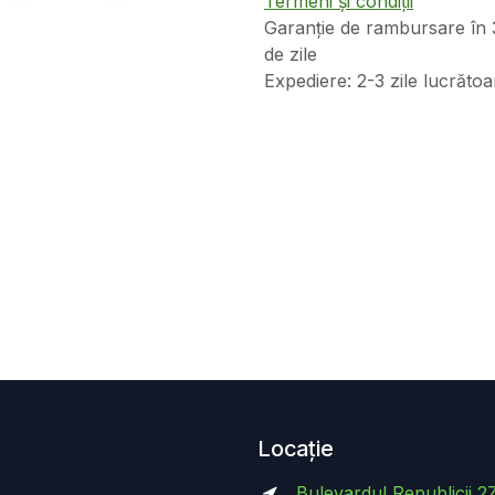
Termeni și condiții
Garanție de rambursare în 
de zile
Expediere: 2-3 zile lucrătoa
Locație
Bulevardul Republicii 2