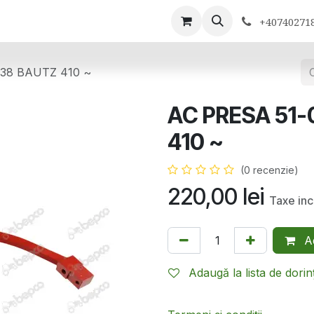
ontactează-ne
+40740271
038 BAUTZ 410 ~
AC PRESA 51-
410 ~
(0 recenzie)
220,00
lei
Taxe inc
Ad
Adaugă la lista de dorin