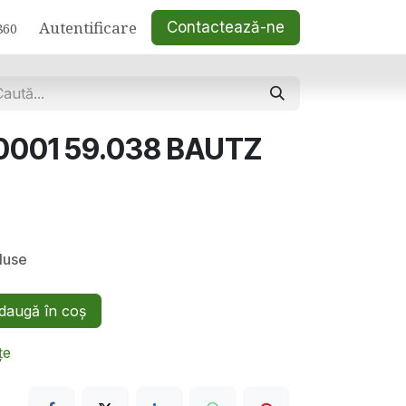
Autentificare
Contactează-ne
860
0001 59.038 BAUTZ
luse
augă în coș
țe