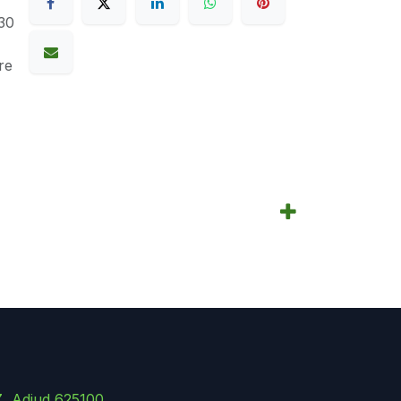
30
re
Z, Adjud 625100