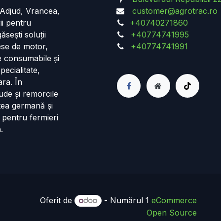
n Adjud, Vrancea,
customer@agrotrac.ro
ii pentru
+40740271860
ăsești soluții
+40774741995
iese de motor,
+40774741991
de consumabile și
pecialitate,
ara. În
ude și remorcile
tea germană și
 pentru fermieri
.
Oferit de
- Numărul 1
eCommerce
Open Source